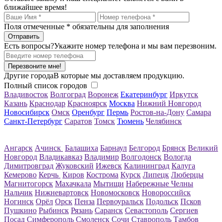
ближайшее время!
Поля отмеченные
*
обязательны для заполнения
Есть вопросы?
Укажите номер телефона и мы вам перезвоним.
Перезвоните мне!
Другие города
В которые мы доставляем продукцию.
Полный список городов
Владивосток
Волгоград
Воронеж
Екатеринбург
Иркутск
Казань
Краснодар
Красноярск
Москва
Нижний Новгород
Новосибирск
Омск
Оренбург
Пермь
Ростов-на-Дону
Самара
Санкт-Петербург
Саратов
Томск
Тюмень
Челябинск
Ангарск
Ачинск
Балашиха
Барнаул
Белгород
Брянск
Великий
Новгород
Владикавказ
Владимир
Волгодонск
Вологда
Димитровград
Жуковский
Ижевск
Калининград
Калуга
Кемерово
Керчь
Киров
Кострома
Курск
Липецк
Люберцы
Магнитогорск
Махачкала
Мытищи
Набережные Челны
Нальчик
Нижневартовск
Новомосковск
Новороссийск
Ногинск
Орёл
Орск
Пенза
Первоуральск
Подольск
Псков
Пушкино
Рыбинск
Рязань
Саранск
Севастополь
Сергиев
Посад
Симферополь
Смоленск
Сочи
Ставрополь
Тамбов