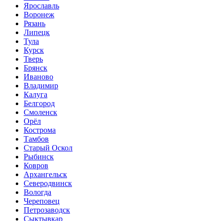
Ярославль
Воронеж
Рязань
Липецк
Тула
Курск
Тверь
Брянск
Иваново
Владимир
Калуга
Белгород
Смоленск
Орёл
Кострома
Тамбов
Старый Оскол
Рыбинск
Ковров
Архангельск
Северодвинск
Вологда
Череповец
Петрозаводск
Сыктывкар