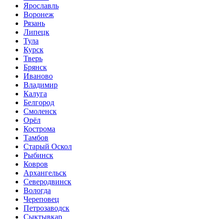
Ярославль
Воронеж
Рязань
Липецк
Тула
Курск
Тверь
Брянск
Иваново
Владимир
Калуга
Белгород
Смоленск
Орёл
Кострома
Тамбов
Старый Оскол
Рыбинск
Ковров
Архангельск
Северодвинск
Вологда
Череповец
Петрозаводск
Сыктывкар