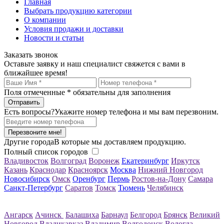
Главная
Выбрать продукцию категории
О компании
Условия продажи и доставки
Новости и статьи
Заказать звонок
Оставьте заявку и наш специалист свяжется с вами в
ближайшее время!
Поля отмеченные
*
обязательны для заполнения
Есть вопросы?
Укажите номер телефона и мы вам перезвоним.
Перезвоните мне!
Другие города
В которые мы доставляем продукцию.
Полный список городов
Владивосток
Волгоград
Воронеж
Екатеринбург
Иркутск
Казань
Краснодар
Красноярск
Москва
Нижний Новгород
Новосибирск
Омск
Оренбург
Пермь
Ростов-на-Дону
Самара
Санкт-Петербург
Саратов
Томск
Тюмень
Челябинск
Ангарск
Ачинск
Балашиха
Барнаул
Белгород
Брянск
Великий
Новгород
Владикавказ
Владимир
Волгодонск
Вологда