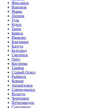
Ярославль
Воронеж
Рязань
Липецк
Тула
Курск
Тверь
Брянск
Иваново
Владимир
Калуга
Белгород
Смоленск
Орёл
Кострома
Тамбов
Старый Оскол
Рыбинск
Ковров
Архангельск
Северодвинск
Вологда
Череповец
Петрозаводск
Сыктывкар