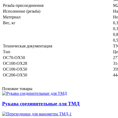
Резьба присоединения
M2
Исполнение (резьба)
На
Материал
Не
Вес, кг
0,
0,
0,
0,
Техническая документация
ТУ
Тип
Це
OC70-OX50
27
OC100-OX28
31
OC100-OX50
35
OC200-OX50
44
Похожие товары
Рукава соединительные для ТМД