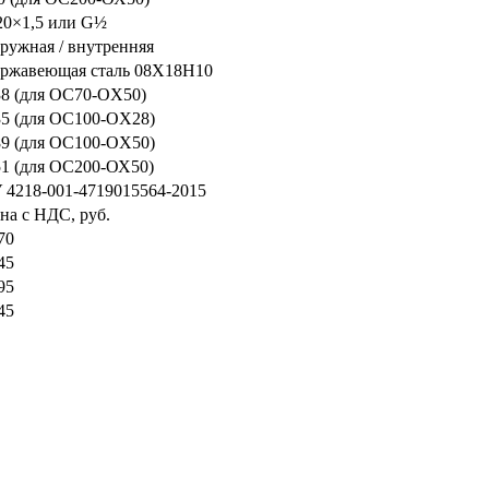
0×1,5 или G½
ружная / внутренняя
ржавеющая сталь 08Х18Н10
38 (для OC70-OX50)
35 (для OC100-OX28)
89 (для OC100-OX50)
51 (для ОС200-ОХ50)
 4218-001-4719015564-2015
на с НДС, руб.
70
45
95
45