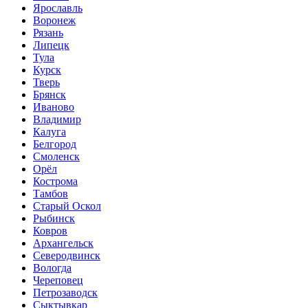
Ярославль
Воронеж
Рязань
Липецк
Тула
Курск
Тверь
Брянск
Иваново
Владимир
Калуга
Белгород
Смоленск
Орёл
Кострома
Тамбов
Старый Оскол
Рыбинск
Ковров
Архангельск
Северодвинск
Вологда
Череповец
Петрозаводск
Сыктывкар