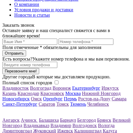
О компании
Условия продажи и доставки
Новости и статьи
Заказать звонок
Оставьте заявку и наш специалист свяжется с вами в
ближайшее время!
Поля отмеченные
*
обязательны для заполнения
Есть вопросы?
Укажите номер телефона и мы вам перезвоним.
Перезвоните мне!
Другие города
В которые мы доставляем продукцию.
Полный список городов
Владивосток
Волгоград
Воронеж
Екатеринбург
Иркутск
Казань
Краснодар
Красноярск
Москва
Нижний Новгород
Новосибирск
Омск
Оренбург
Пермь
Ростов-на-Дону
Самара
Санкт-Петербург
Саратов
Томск
Тюмень
Челябинск
Ангарск
Ачинск
Балашиха
Барнаул
Белгород
Брянск
Великий
Новгород
Владикавказ
Владимир
Волгодонск
Вологда
Димитровград
Жуковский
Ижевск
Калининград
Калуга