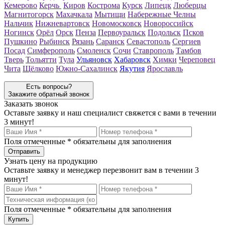
Кемерово
Керчь
Киров
Кострома
Курск
Липецк
Люберцы
Магнитогорск
Махачкала
Мытищи
Набережные Челны
Нальчик
Нижневартовск
Новомосковск
Новороссийск
Ногинск
Орёл
Орск
Пенза
Первоуральск
Подольск
Псков
Пушкино
Рыбинск
Рязань
Саранск
Севастополь
Сергиев
Посад
Симферополь
Смоленск
Сочи
Ставрополь
Тамбов
Тверь
Тольятти
Тула
Ульяновск
Хабаровск
Химки
Череповец
Чита
Щёлково
Южно-Сахалинск
Якутия
Ярославль
Есть вопросы?
Закажите обратный звонок
Заказать звонок
Оставьте заявку и наш специалист свяжется с вами в течении
3 минут!
Поля отмеченные
*
обязательны для заполнения
Узнать цену на продукцию
Оставьте заявку и менеджер перезвонит вам в течении 3
минут!
Поля отмеченные
*
обязательны для заполнения