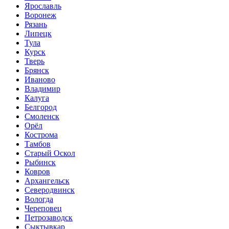
Ярославль
Воронеж
Рязань
Липецк
Тула
Курск
Тверь
Брянск
Иваново
Владимир
Калуга
Белгород
Смоленск
Орёл
Кострома
Тамбов
Старый Оскол
Рыбинск
Ковров
Архангельск
Северодвинск
Вологда
Череповец
Петрозаводск
Сыктывкар