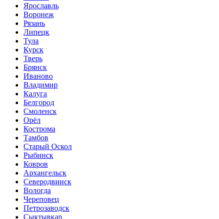
Ярославль
Воронеж
Рязань
Липецк
Тула
Курск
Тверь
Брянск
Иваново
Владимир
Калуга
Белгород
Смоленск
Орёл
Кострома
Тамбов
Старый Оскол
Рыбинск
Ковров
Архангельск
Северодвинск
Вологда
Череповец
Петрозаводск
Сыктывкар