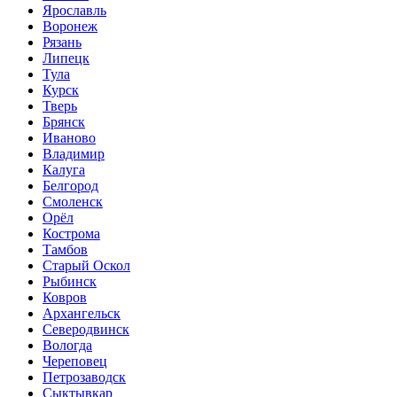
Ярославль
Воронеж
Рязань
Липецк
Тула
Курск
Тверь
Брянск
Иваново
Владимир
Калуга
Белгород
Смоленск
Орёл
Кострома
Тамбов
Старый Оскол
Рыбинск
Ковров
Архангельск
Северодвинск
Вологда
Череповец
Петрозаводск
Сыктывкар