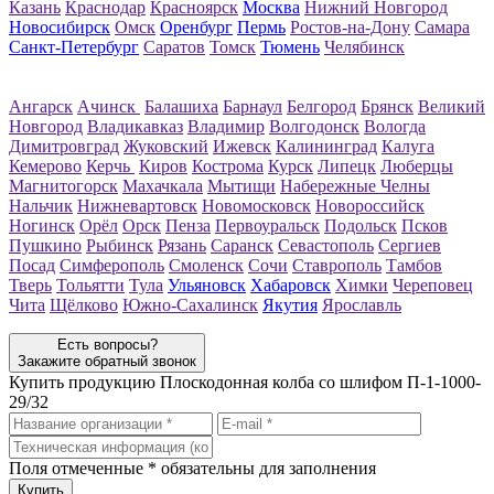
Казань
Краснодар
Красноярск
Москва
Нижний Новгород
Новосибирск
Омск
Оренбург
Пермь
Ростов-на-Дону
Самара
Санкт-Петербург
Саратов
Томск
Тюмень
Челябинск
Ангарск
Ачинск
Балашиха
Барнаул
Белгород
Брянск
Великий
Новгород
Владикавказ
Владимир
Волгодонск
Вологда
Димитровград
Жуковский
Ижевск
Калининград
Калуга
Кемерово
Керчь
Киров
Кострома
Курск
Липецк
Люберцы
Магнитогорск
Махачкала
Мытищи
Набережные Челны
Нальчик
Нижневартовск
Новомосковск
Новороссийск
Ногинск
Орёл
Орск
Пенза
Первоуральск
Подольск
Псков
Пушкино
Рыбинск
Рязань
Саранск
Севастополь
Сергиев
Посад
Симферополь
Смоленск
Сочи
Ставрополь
Тамбов
Тверь
Тольятти
Тула
Ульяновск
Хабаровск
Химки
Череповец
Чита
Щёлково
Южно-Сахалинск
Якутия
Ярославль
Есть вопросы?
Закажите обратный звонок
Купить продукцию
Плоскодонная колба со шлифом П-1-1000-
29/32
Поля отмеченные
*
обязательны для заполнения