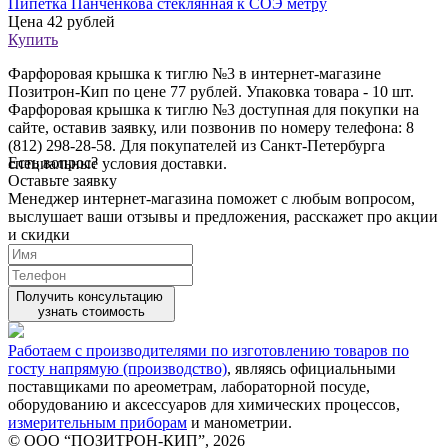
Пипетка Панченкова стеклянная к СОЭ метру
Цена
42 рублей
Купить
Фарфоровая крышка к тиглю №3 в интернет-магазине
Позитрон-Кип по цене 77 рублей. Упаковка товара - 10 шт.
Фарфоровая крышка к тиглю №3 доступная для покупки на
сайте, оставив заявку, или позвонив по номеру телефона: 8
(812) 298-28-58. Для покупателей из Санкт-Петербурга
Есть вопрос?
специальные условия доставки.
Оставьте заявку
Менеджер интернет-магазина поможет с любым вопросом,
выслушает ваши
отзывы
и предложения, расскажет про акции
и скидки
Получить консультацию
узнать стоимость
Работаем с производителями по изготовлению товаров по
госту напрямую (производство)
, являясь официальными
поставщиками по ареометрам, лабораторной посуде,
оборудованию и аксессуаров для химических процессов,
измерительным приборам
и манометрии.
© ООО “ПОЗИТРОН-КИП”, 2026