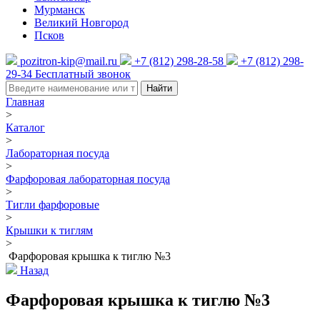
Мурманск
Великий Новгород
Псков
pozitron-kip@mail.ru
+7 (812) 298-28-58
+7 (812) 298-
29-34
Бесплатный звонок
Найти
Главная
>
Каталог
>
Лабораторная посуда
>
Фарфоровая лабораторная посуда
>
Тигли фарфоровые
>
Крышки к тиглям
>
Фарфоровая крышка к тиглю №3
Назад
Фарфоровая крышка к тиглю №3