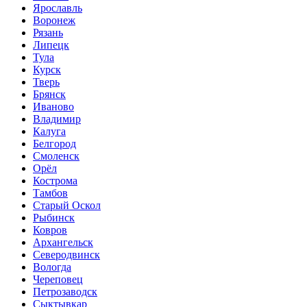
Ярославль
Воронеж
Рязань
Липецк
Тула
Курск
Тверь
Брянск
Иваново
Владимир
Калуга
Белгород
Смоленск
Орёл
Кострома
Тамбов
Старый Оскол
Рыбинск
Ковров
Архангельск
Северодвинск
Вологда
Череповец
Петрозаводск
Сыктывкар