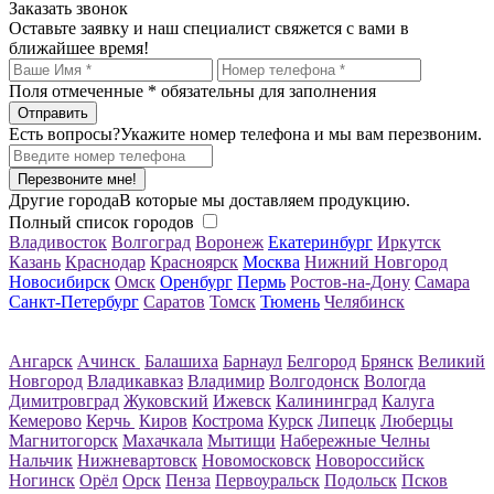
Заказать звонок
Оставьте заявку и наш специалист свяжется с вами в
ближайшее время!
Поля отмеченные
*
обязательны для заполнения
Есть вопросы?
Укажите номер телефона и мы вам перезвоним.
Перезвоните мне!
Другие города
В которые мы доставляем продукцию.
Полный список городов
Владивосток
Волгоград
Воронеж
Екатеринбург
Иркутск
Казань
Краснодар
Красноярск
Москва
Нижний Новгород
Новосибирск
Омск
Оренбург
Пермь
Ростов-на-Дону
Самара
Санкт-Петербург
Саратов
Томск
Тюмень
Челябинск
Ангарск
Ачинск
Балашиха
Барнаул
Белгород
Брянск
Великий
Новгород
Владикавказ
Владимир
Волгодонск
Вологда
Димитровград
Жуковский
Ижевск
Калининград
Калуга
Кемерово
Керчь
Киров
Кострома
Курск
Липецк
Люберцы
Магнитогорск
Махачкала
Мытищи
Набережные Челны
Нальчик
Нижневартовск
Новомосковск
Новороссийск
Ногинск
Орёл
Орск
Пенза
Первоуральск
Подольск
Псков