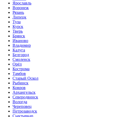
Ярославль
Воронеж
Рязань
Липецк
Тула
Курск
Тверь
Брянск
Иваново
Владимир
Калуга
Белгород
Смоленск
Орёл
Кострома
Тамбов
Старый Оскол
Рыбинск
Ковров
Архангельск
Северодвинск
Вологда
Череповец
Петрозаводск
Сыктывкар