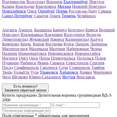
Владивосток
Волгоград
Воронеж
Екатеринбург
Иркутск
Казань
Краснодар
Красноярск
Москва
Нижний Новгород
Новосибирск
Омск
Оренбург
Пермь
Ростов-на-Дону
Самара
Санкт-Петербург
Саратов
Томск
Тюмень
Челябинск
Ангарск
Ачинск
Балашиха
Барнаул
Белгород
Брянск
Великий
Новгород
Владикавказ
Владимир
Волгодонск
Вологда
Димитровград
Жуковский
Ижевск
Калининград
Калуга
Кемерово
Керчь
Киров
Кострома
Курск
Липецк
Люберцы
Магнитогорск
Махачкала
Мытищи
Набережные Челны
Нальчик
Нижневартовск
Новомосковск
Новороссийск
Ногинск
Орёл
Орск
Пенза
Первоуральск
Подольск
Псков
Пушкино
Рыбинск
Рязань
Саранск
Севастополь
Сергиев
Посад
Симферополь
Смоленск
Сочи
Ставрополь
Тамбов
Тверь
Тольятти
Тула
Ульяновск
Хабаровск
Химки
Череповец
Чита
Щёлково
Южно-Сахалинск
Якутия
Ярославль
Есть вопросы?
Закажите обратный звонок
Купить продукцию
Делительная воронка грушевидная ВД-3-
2000
Поля отмеченные
*
обязательны для заполнения