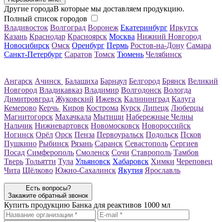
Другие города
В которые мы доставляем продукцию.
Полный список городов
Владивосток
Волгоград
Воронеж
Екатеринбург
Иркутск
Казань
Краснодар
Красноярск
Москва
Нижний Новгород
Новосибирск
Омск
Оренбург
Пермь
Ростов-на-Дону
Самара
Санкт-Петербург
Саратов
Томск
Тюмень
Челябинск
Ангарск
Ачинск
Балашиха
Барнаул
Белгород
Брянск
Великий
Новгород
Владикавказ
Владимир
Волгодонск
Вологда
Димитровград
Жуковский
Ижевск
Калининград
Калуга
Кемерово
Керчь
Киров
Кострома
Курск
Липецк
Люберцы
Магнитогорск
Махачкала
Мытищи
Набережные Челны
Нальчик
Нижневартовск
Новомосковск
Новороссийск
Ногинск
Орёл
Орск
Пенза
Первоуральск
Подольск
Псков
Пушкино
Рыбинск
Рязань
Саранск
Севастополь
Сергиев
Посад
Симферополь
Смоленск
Сочи
Ставрополь
Тамбов
Тверь
Тольятти
Тула
Ульяновск
Хабаровск
Химки
Череповец
Чита
Щёлково
Южно-Сахалинск
Якутия
Ярославль
Есть вопросы?
Закажите обратный звонок
Купить продукцию
Банка для реактивов 1000 мл