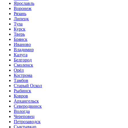
Ярославль
Воронеж
Рязань
Липецк
Тула
Курск
Тверь
Брянск
Иваново
Владимир
Калуга
Белгород
Смоленск
Орёл
Кострома
Тамбов
Старый Оскол
Рыбинск
Ковров
Архангельск
Северодвинск
Вологда
Череповец
Петрозаводск
Сыктывкар