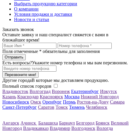
Выбрать продукцию категории
О компании
Условия продажи и доставки
Новости и статьи
Заказать звонок
Оставьте заявку и наш специалист свяжется с вами в
ближайшее время!
Поля отмеченные
*
обязательны для заполнения
Есть вопросы?
Укажите номер телефона и мы вам перезвоним.
Перезвоните мне!
Другие города
В которые мы доставляем продукцию.
Полный список городов
Владивосток
Волгоград
Воронеж
Екатеринбург
Иркутск
Казань
Краснодар
Красноярск
Москва
Нижний Новгород
Новосибирск
Омск
Оренбург
Пермь
Ростов-на-Дону
Самара
Санкт-Петербург
Саратов
Томск
Тюмень
Челябинск
Ангарск
Ачинск
Балашиха
Барнаул
Белгород
Брянск
Великий
Новгород
Владикавказ
Владимир
Волгодонск
Вологда