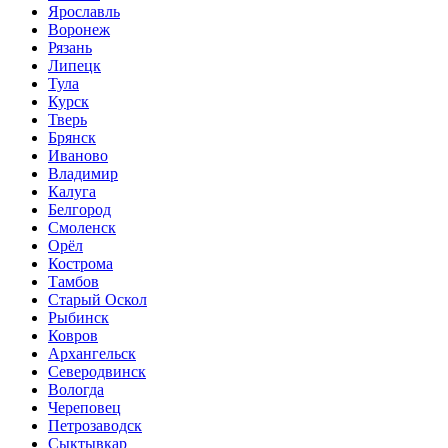
Ярославль
Воронеж
Рязань
Липецк
Тула
Курск
Тверь
Брянск
Иваново
Владимир
Калуга
Белгород
Смоленск
Орёл
Кострома
Тамбов
Старый Оскол
Рыбинск
Ковров
Архангельск
Северодвинск
Вологда
Череповец
Петрозаводск
Сыктывкар