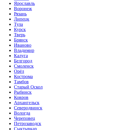
Ярославль
Воронеж
Рязань
Липецк
Тула
Курск
Тверь
Брянск
Иваново
Владимир
Калуга
Белгород
Смоленск
Орёл
Кострома
Тамбов
Старый Оскол
Рыбинск
Ковров
Архангельск
Северодвинск
Вологда
Череповец
Петрозаводск
Сыктывкар