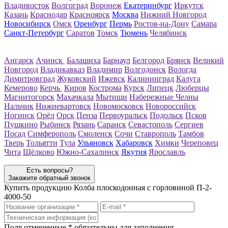
Владивосток
Волгоград
Воронеж
Екатеринбург
Иркутск
Казань
Краснодар
Красноярск
Москва
Нижний Новгород
Новосибирск
Омск
Оренбург
Пермь
Ростов-на-Дону
Самара
Санкт-Петербург
Саратов
Томск
Тюмень
Челябинск
Ангарск
Ачинск
Балашиха
Барнаул
Белгород
Брянск
Великий
Новгород
Владикавказ
Владимир
Волгодонск
Вологда
Димитровград
Жуковский
Ижевск
Калининград
Калуга
Кемерово
Керчь
Киров
Кострома
Курск
Липецк
Люберцы
Магнитогорск
Махачкала
Мытищи
Набережные Челны
Нальчик
Нижневартовск
Новомосковск
Новороссийск
Ногинск
Орёл
Орск
Пенза
Первоуральск
Подольск
Псков
Пушкино
Рыбинск
Рязань
Саранск
Севастополь
Сергиев
Посад
Симферополь
Смоленск
Сочи
Ставрополь
Тамбов
Тверь
Тольятти
Тула
Ульяновск
Хабаровск
Химки
Череповец
Чита
Щёлково
Южно-Сахалинск
Якутия
Ярославль
Есть вопросы?
Закажите обратный звонок
Купить продукцию
Колба плоскодонная с горловиной П-2-
4000-50
Поля отмеченные
*
обязательны для заполнения