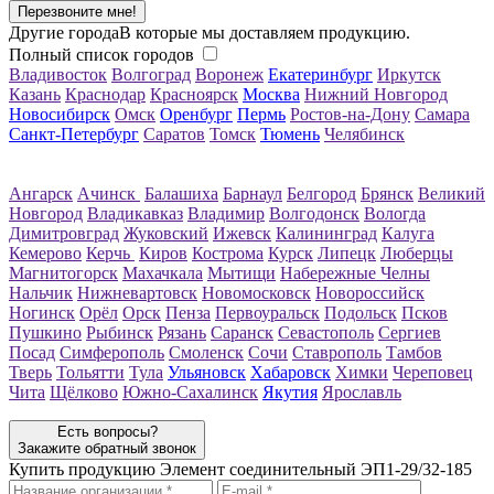
Перезвоните мне!
Другие города
В которые мы доставляем продукцию.
Полный список городов
Владивосток
Волгоград
Воронеж
Екатеринбург
Иркутск
Казань
Краснодар
Красноярск
Москва
Нижний Новгород
Новосибирск
Омск
Оренбург
Пермь
Ростов-на-Дону
Самара
Санкт-Петербург
Саратов
Томск
Тюмень
Челябинск
Ангарск
Ачинск
Балашиха
Барнаул
Белгород
Брянск
Великий
Новгород
Владикавказ
Владимир
Волгодонск
Вологда
Димитровград
Жуковский
Ижевск
Калининград
Калуга
Кемерово
Керчь
Киров
Кострома
Курск
Липецк
Люберцы
Магнитогорск
Махачкала
Мытищи
Набережные Челны
Нальчик
Нижневартовск
Новомосковск
Новороссийск
Ногинск
Орёл
Орск
Пенза
Первоуральск
Подольск
Псков
Пушкино
Рыбинск
Рязань
Саранск
Севастополь
Сергиев
Посад
Симферополь
Смоленск
Сочи
Ставрополь
Тамбов
Тверь
Тольятти
Тула
Ульяновск
Хабаровск
Химки
Череповец
Чита
Щёлково
Южно-Сахалинск
Якутия
Ярославль
Есть вопросы?
Закажите обратный звонок
Купить продукцию
Элемент соединительный ЭП1-29/32-185