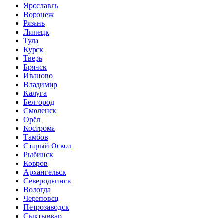
Ярославль
Воронеж
Рязань
Липецк
Тула
Курск
Тверь
Брянск
Иваново
Владимир
Калуга
Белгород
Смоленск
Орёл
Кострома
Тамбов
Старый Оскол
Рыбинск
Ковров
Архангельск
Северодвинск
Вологда
Череповец
Петрозаводск
Сыктывкар