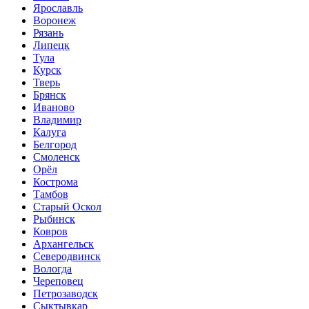
Ярославль
Воронеж
Рязань
Липецк
Тула
Курск
Тверь
Брянск
Иваново
Владимир
Калуга
Белгород
Смоленск
Орёл
Кострома
Тамбов
Старый Оскол
Рыбинск
Ковров
Архангельск
Северодвинск
Вологда
Череповец
Петрозаводск
Сыктывкар