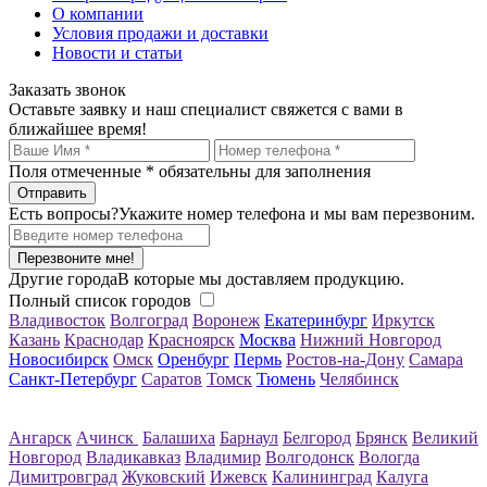
О компании
Условия продажи и доставки
Новости и статьи
Заказать звонок
Оставьте заявку и наш специалист свяжется с вами в
ближайшее время!
Поля отмеченные
*
обязательны для заполнения
Есть вопросы?
Укажите номер телефона и мы вам перезвоним.
Перезвоните мне!
Другие города
В которые мы доставляем продукцию.
Полный список городов
Владивосток
Волгоград
Воронеж
Екатеринбург
Иркутск
Казань
Краснодар
Красноярск
Москва
Нижний Новгород
Новосибирск
Омск
Оренбург
Пермь
Ростов-на-Дону
Самара
Санкт-Петербург
Саратов
Томск
Тюмень
Челябинск
Ангарск
Ачинск
Балашиха
Барнаул
Белгород
Брянск
Великий
Новгород
Владикавказ
Владимир
Волгодонск
Вологда
Димитровград
Жуковский
Ижевск
Калининград
Калуга